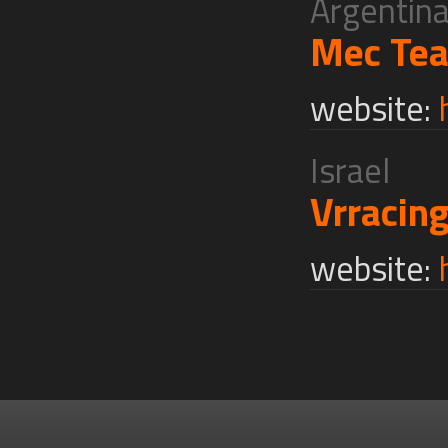
Argentin
Mec Te
website:
Israel
Vrracin
website: