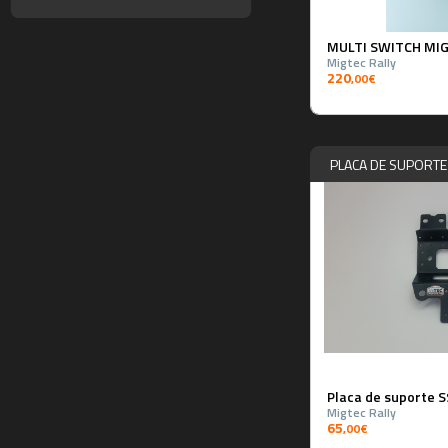
MULTI SWITCH MI
Migtec Rally
220
,00€
PLACA DE SUPORTE
Placa de suporte 
Migtec Rally
65
,00€